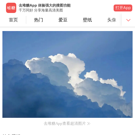
去堆糖App 体验强大的搜图功能
打开App
千万同好 分享海量高清美图
首页
热门
爱豆
壁纸
头像
去堆糖App查看超清图片