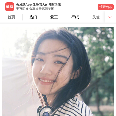
去堆糖App 体验强大的搜图功能
打开App
千万同好 分享海量高清美图
首页
热门
爱豆
壁纸
头像