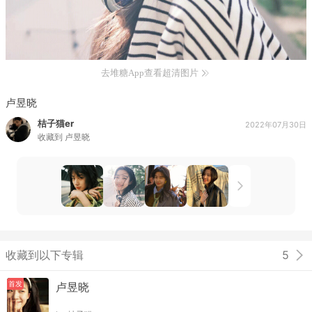
去堆糖App查看超清图片
卢昱晓
桔子猫er
2022年07月30日
收藏到
卢昱晓
收藏到以下专辑
5
首发
卢昱晓