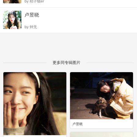
by
桔子猫er
卢昱晓
by
钟无
更多同专辑图片
卢昱晓
0