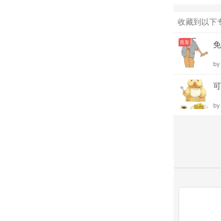
收藏到以下
首发
免
b
可
b