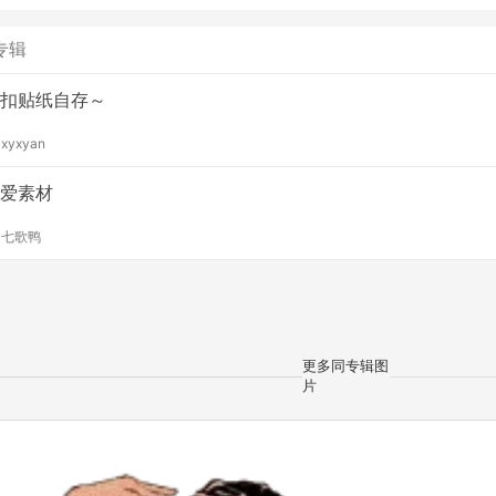
专辑
扣贴纸自存～
y
xyxyan
爱素材
y
七歌鸭
更多同专辑图
片