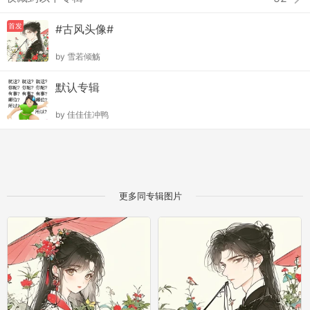
首发
#古风头像#
by
雪若倾觞
默认专辑
by
佳佳佳冲鸭
更多同专辑图片