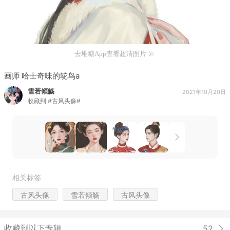
去堆糖App查看超清图片
画师 哈士奇味的鸵鸟a ​​
雪若倾觞
2021年10月20日
收藏到
#古风头像#
相关标签
古风头像
雪若倾觞
古风头像
收藏到以下专辑
52