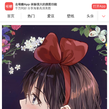
去堆糖App 体验强大的搜图功能
打开App
千万同好 分享海量高清美图
首页
热门
爱豆
壁纸
头像