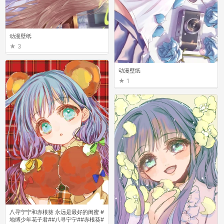
动漫壁纸
3
动漫壁纸
1
八寻宁宁和赤根葵 永远是最好的闺蜜 #
地缚少年花子君##八寻宁宁##赤根葵#