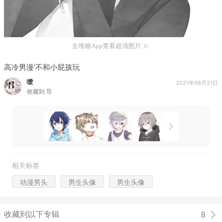
去堆糖App查看超清图片
高冷男漫‘不和小屁孩玩
噯
2021年08月21日
收藏到
导
相关标签
动漫男头
男生头像
男生头像
收藏到以下专辑
8