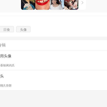
日食
头像
专辑
用头像
y
香辣烤鸡爪
头
y
顾久弥新