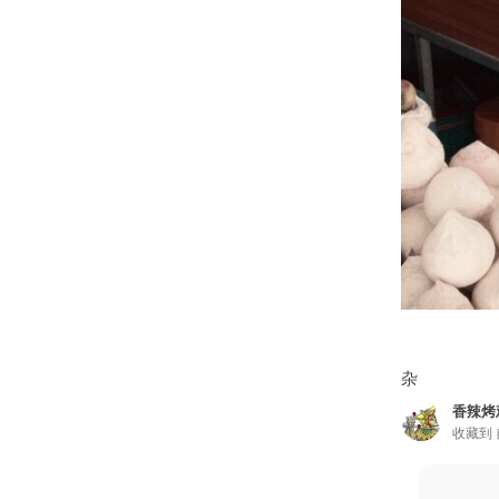
杂
香辣烤
收藏到