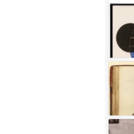
自用
0
虞书欣
80