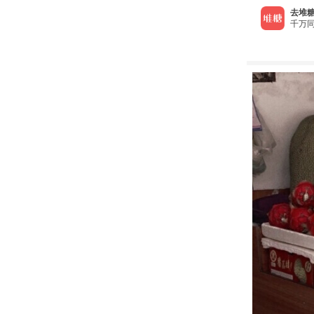
去堆糖
千万同