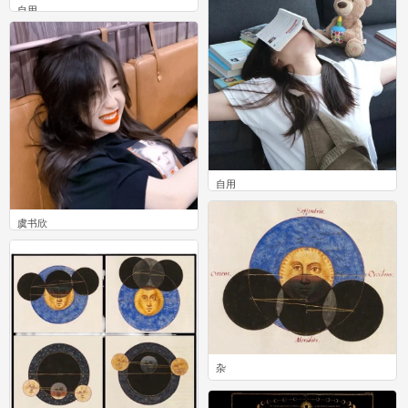
自用
0
自用
0
虞书欣
80
杂
0