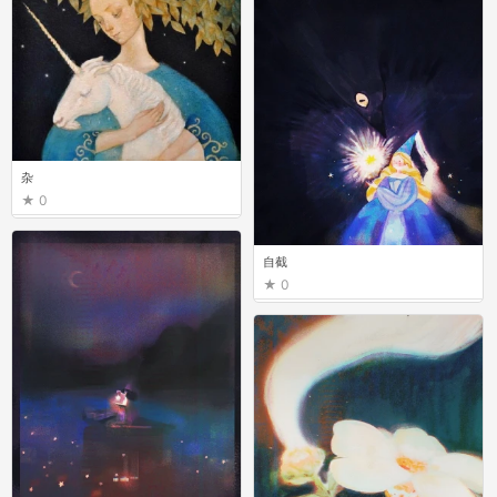
杂
0
自截
0