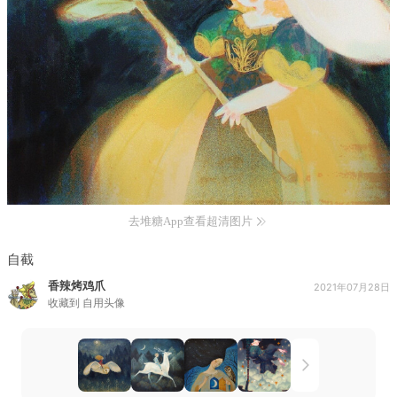
去堆糖App查看超清图片
自截
香辣烤鸡爪
2021年07月28日
收藏到
自用头像