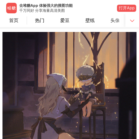
去堆糖App 体验强大的搜图功能
打开App
千万同好 分享海量高清美图
首页
热门
爱豆
壁纸
头像