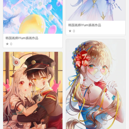
韩国画师IYum插画作品
0
韩国画师IYum插画作品
0