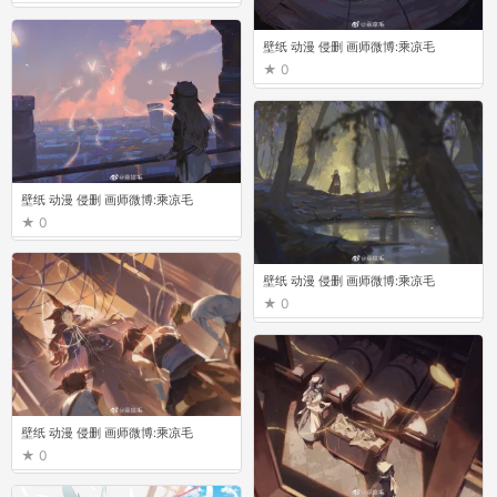
壁纸 动漫 侵删 画师微博:乘凉毛
0
壁纸 动漫 侵删 画师微博:乘凉毛
0
壁纸 动漫 侵删 画师微博:乘凉毛
0
壁纸 动漫 侵删 画师微博:乘凉毛
0