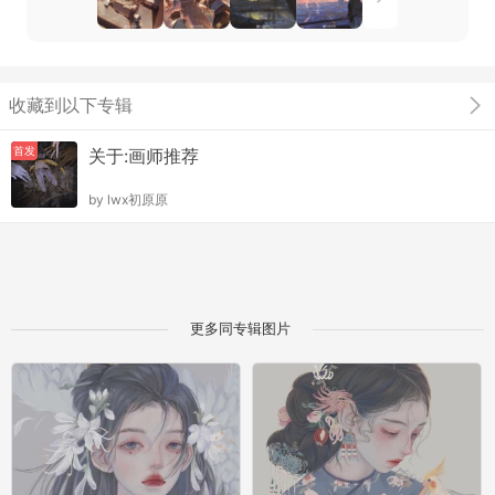
收藏到以下专辑
首发
关于:画师推荐
by
lwx初原原
更多同专辑图片