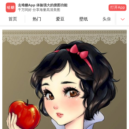
去堆糖App 体验强大的搜图功能
打开App
千万同好 分享海量高清美图
首页
热门
爱豆
壁纸
头像