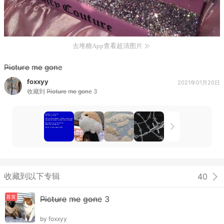
去堆糖App查看超清图片
P̶i̶c̶t̶u̶r̶e̶ m̶e̶ g̶o̶n̶e
foxxyy
2021年01月20日
收藏到
P̶i̶c̶t̶u̶r̶e̶ m̶e̶ g̶o̶n̶e 3
收藏到以下专辑
40
首发
P̶i̶c̶t̶u̶r̶e̶ m̶e̶ g̶o̶n̶e 3
by
foxxyy