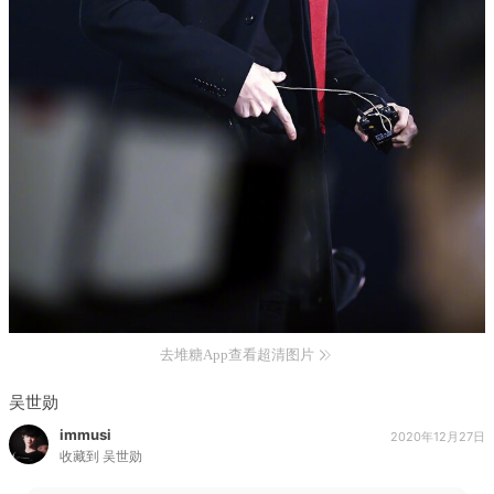
去堆糖App查看超清图片
吴世勋
immusi
2020年12月27日
收藏到
吴世勋