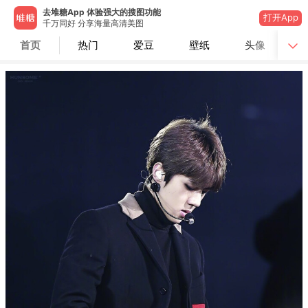
去堆糖App 体验强大的搜图功能
打开App
千万同好 分享海量高清美图
首页
热门
爱豆
壁纸
头像