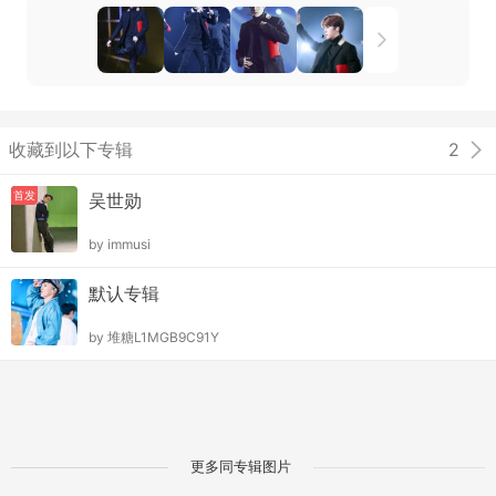
收藏到以下专辑
2
首发
吴世勋
by
immusi
默认专辑
by
堆糖L1MGB9C91Y
更多同专辑图片