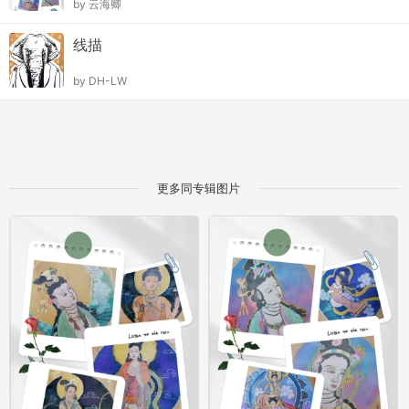
by
云海卿
线描
by
DH-LW
更多同专辑图片