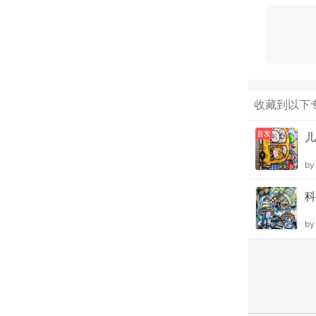
收藏到以下
首发
儿
b
科
b