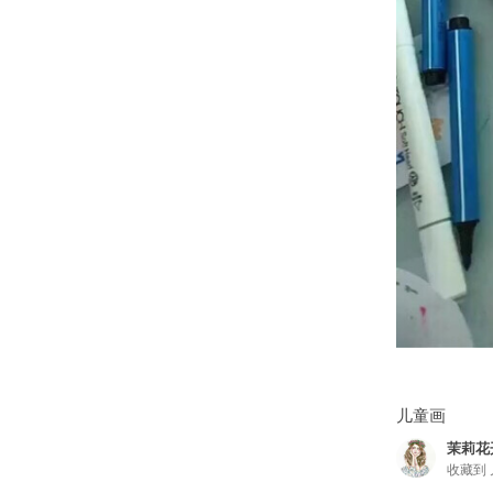
儿童画
茉莉花
收藏到