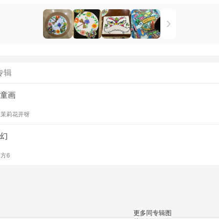
专辑
童画
y
茉莉花开呀
幻
y
方6
更多同专辑图