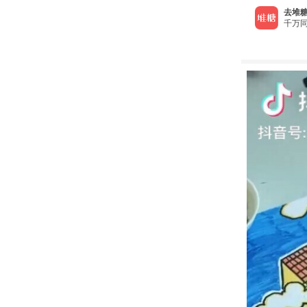
去堆糖
千万同