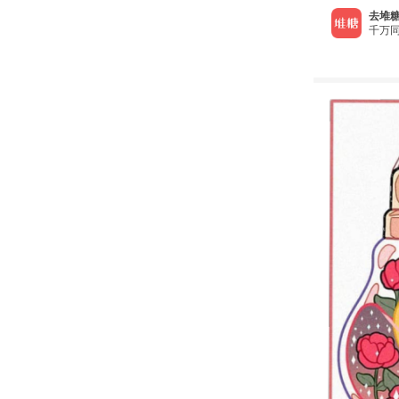
去堆糖
千万同