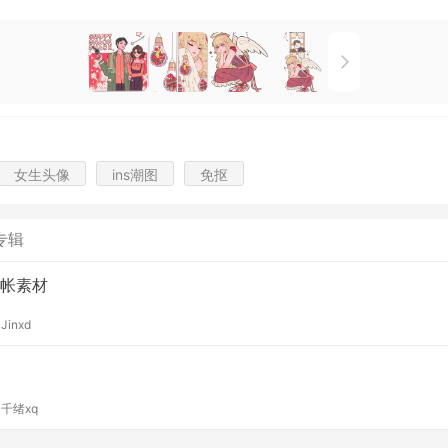
女生头像
ins潮图
免抠
专辑
帐素材
y
Jinxd
y
千绪xq