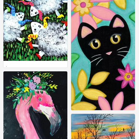
.
0
图
0