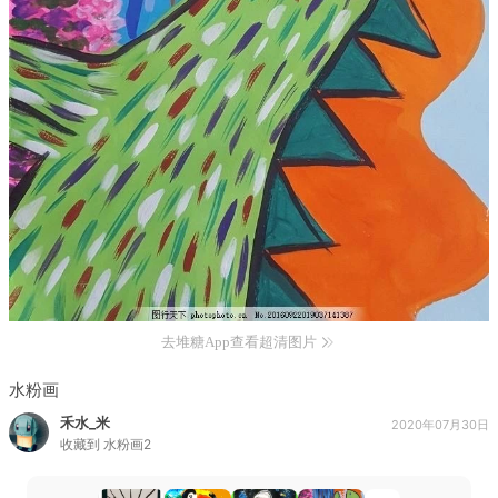
去堆糖App查看超清图片
水粉画
禾水_米
2020年07月30日
收藏到
水粉画2