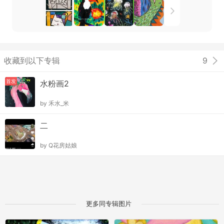
收藏到以下专辑
9
首发
水粉画2
by
禾水_米
二
by
Q花房姑娘
更多同专辑图片