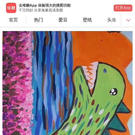
去堆糖App 体验强大的搜图功能
打开App
千万同好 分享海量高清美图
首页
热门
爱豆
壁纸
头像