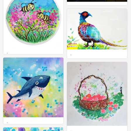
，
0
，
，
1
0
，
0
，