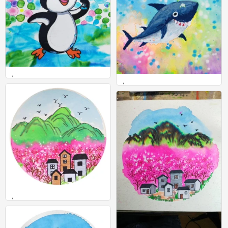
，
，
0
0
，
0