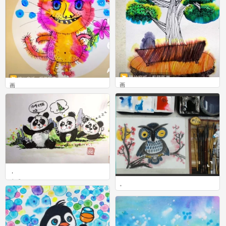
画
画
0
0
，
0
。
0