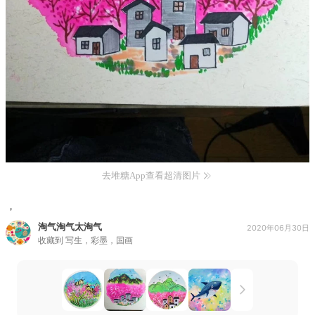
去堆糖App查看超清图片
，
淘气淘气太淘气
2020年06月30日
收藏到
写生，彩墨，国画