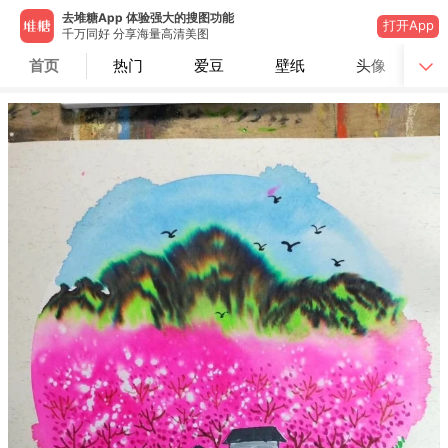
去堆糖App 体验强大的搜图功能
打开App
千万同好 分享海量高清美图
首页
热门
爱豆
壁纸
头像