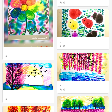
0
，
0
，
0
，
0
，
0