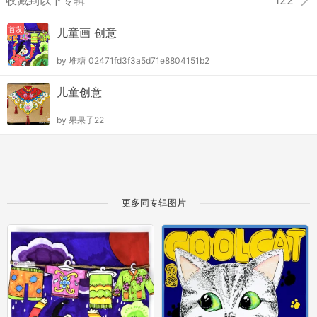
122
首发
儿童画 创意
by
堆糖_02471fd3f3a5d71e8804151b2
儿童创意
by
果果子22
更多同专辑图片