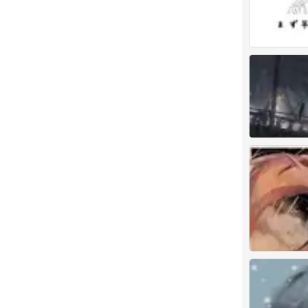
画师：Sainker
0
绘画
0