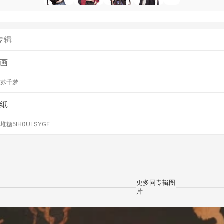
专辑
画
y
苏千梦
纸
y
堆糖5IH0ULSYGE
更多同专辑图
片