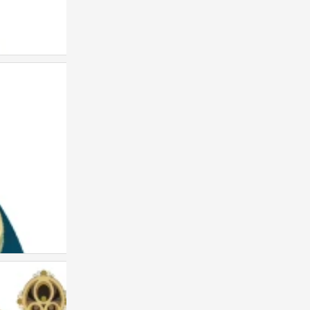
画师：Sainker
0