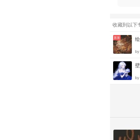
收藏到以下
首发
绘
b
壁
b