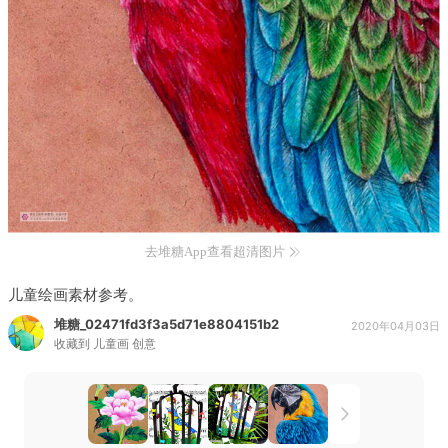
去堆糖App查看超清图片
儿童绘画素材参考。
堆糖_02471fd3f3a5d71e8804151b2
2020年04月03日
收藏到
儿童画 创意