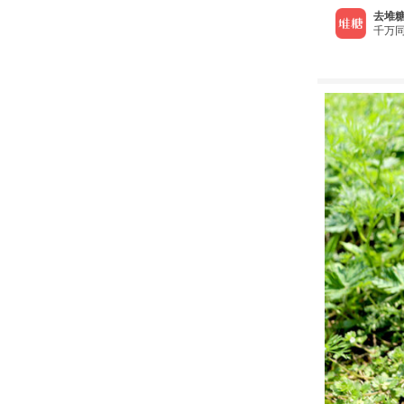
去堆糖
千万同