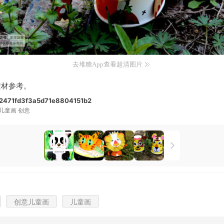
去堆糖App查看超清图片
素材参考。
471fd3f3a5d71e8804151b2
儿童画 创意
创意儿童画
儿童画