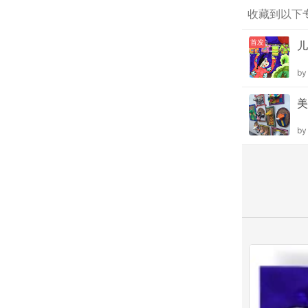
收藏到以下
首发
儿
b
美
b