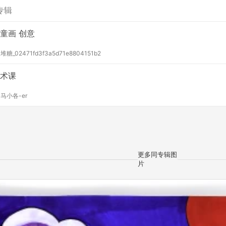
专辑
童画 创意
y
堆糖_02471fd3f3a5d71e8804151b2
术课
y
马小各-er
更多同专辑图
片