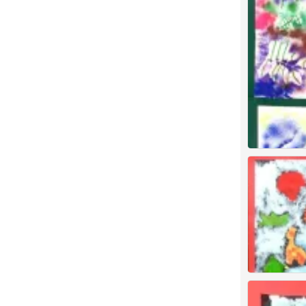
幼儿创意美术小
1
草莓
0