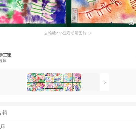
去堆糖App查看超清图片
手工课
灵犀
专辑
犀