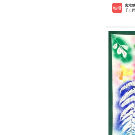
去堆糖
千万同