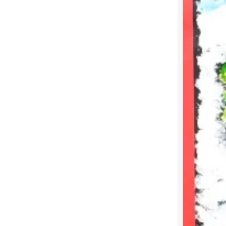
圣诞
0
叶子
0