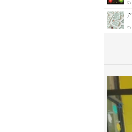
b
产
b