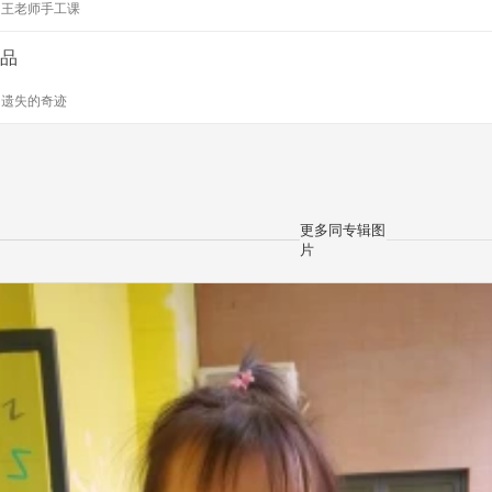
y
王老师手工课
品
y
遗失的奇迹
更多同专辑图
片