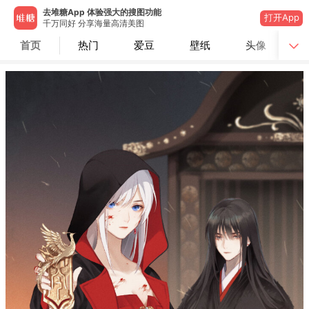
去堆糖App 体验强大的搜图功能
打开App
千万同好 分享海量高清美图
首页
热门
爱豆
壁纸
头像