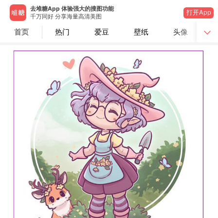
去堆糖App 体验强大的搜图功能
打开App
千万同好 分享海量高清美图
首页
热门
爱豆
壁纸
头像