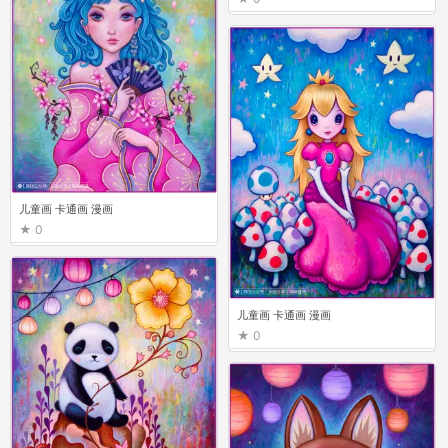
儿童画 卡通画 漫画
0
儿童画 卡通画 漫画
0