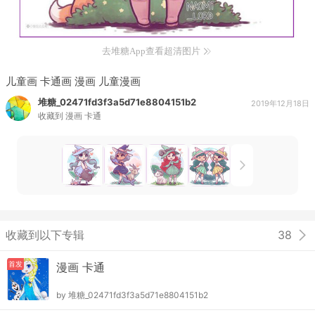
去堆糖App查看超清图片
儿童画 卡通画 漫画 儿童漫画
堆糖_02471fd3f3a5d71e8804151b2
2019年12月18日
收藏到
漫画 卡通
收藏到以下专辑
38
首发
漫画 卡通
by
堆糖_02471fd3f3a5d71e8804151b2