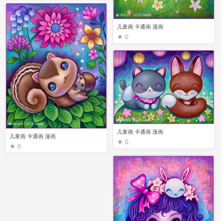
儿童画 卡通画 漫画
0
儿童画 卡通画 漫画
儿童画 卡通画 漫画
0
0