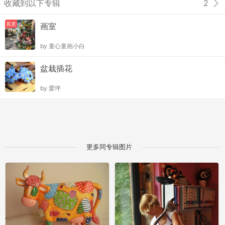
收藏到以下专辑
2
首发
画室
by
童心童画小白
盆栽插花
by
爱坪
更多同专辑图片