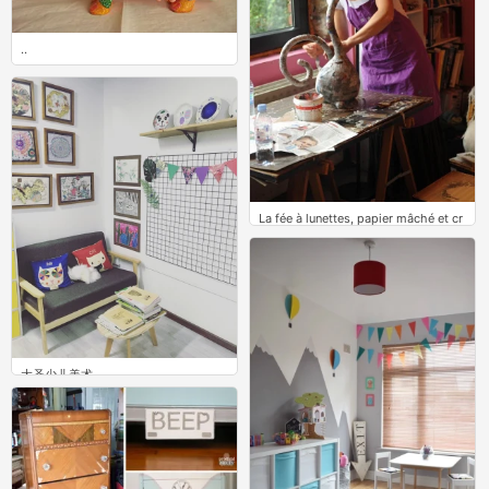
..
0
La fée à lunettes, papier mâché et cr
éation artistique
0
大圣少儿美术
0