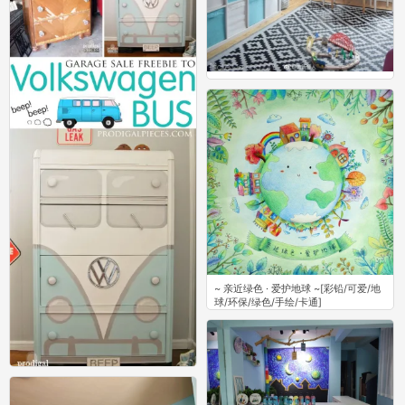
画室
5
~ 亲近绿色 · 爱护地球 ~[彩铅/可爱/地
球/环保/绿色/手绘/卡通]
9
旧物改造之木柜~