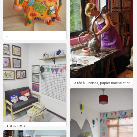
..
0
La fée à lunettes, papier mâché et cr
éation artistique
0
大圣少儿美术
0