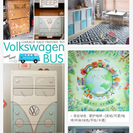
画室
5
~ 亲近绿色 · 爱护地球 ~[彩铅/可爱/地
球/环保/绿色/手绘/卡通]
9