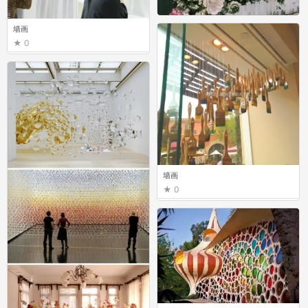
墙画
0
泰禾红树林画室
0
墙画
0