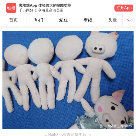
去堆糖App 体验强大的搜图功能
打开App
千万同好 分享海量高清美图
首页
热门
爱豆
壁纸
头像
去堆糖App查看超清图片