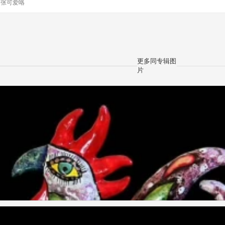
y
张可爱咯
更多同专辑图
片