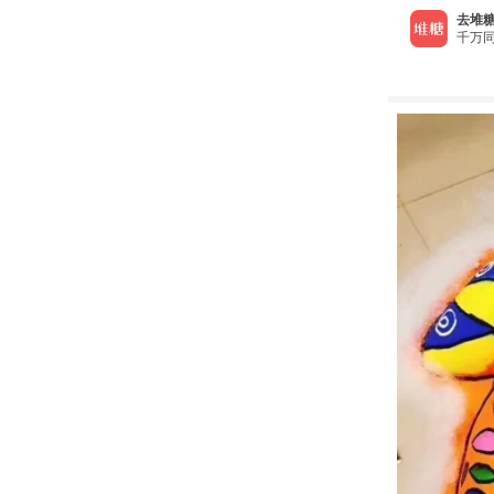
去堆糖
千万同