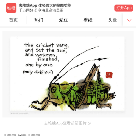
去堆糖App 体验强大的搜图功能
打开App
千万同好 分享海量高清美图
首页
热门
爱豆
壁纸
头像
去堆糖App查看超清图片