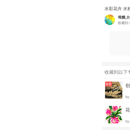
水彩花卉 水
堆糖_02
收藏到
收藏到以下
首发
创
b
花
b