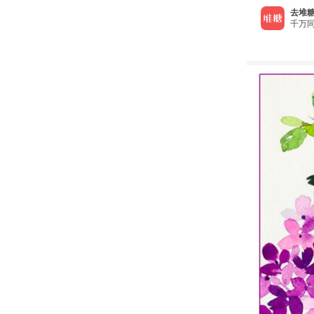
去堆糖
千万同