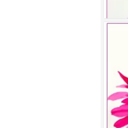
儿童画 创意儿
0