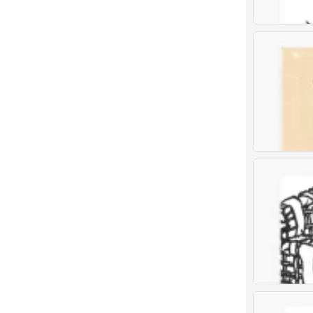
我的书包
0
儿童画 创意儿
0