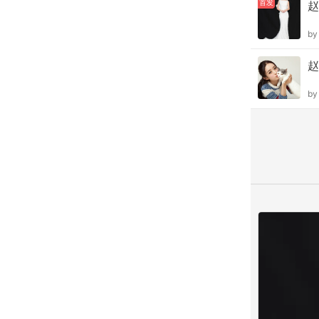
首发
赵
b
赵
b