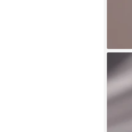
赵丽颖
0