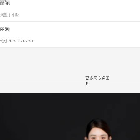
丽颖
y
展望未来盼
丽颖
y
堆糖7H00DK8Z0O
更多同专辑图
片