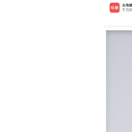
去堆糖
千万同