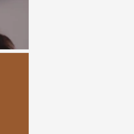
赵丽颖
0