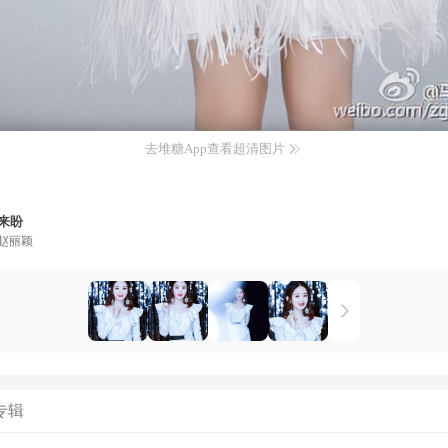
去堆糖App查看超清图片
来盼
赵丽颖
专辑