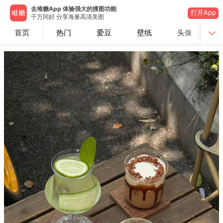
去堆糖App 体验强大的搜图功能
打开App
千万同好 分享海量高清美图
首页
热门
爱豆
壁纸
头像