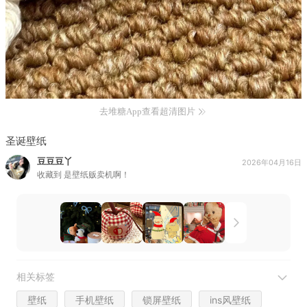
去堆糖App查看超清图片
圣诞壁纸
豆豆豆丫
2026年04月16日
收藏到
是壁纸贩卖机啊！
相关标签
壁纸
手机壁纸
锁屏壁纸
ins风壁纸