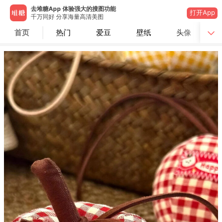
去堆糖App 体验强大的搜图功能
打开App
千万同好 分享海量高清美图
首页
热门
爱豆
壁纸
头像