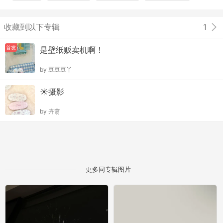
收藏到以下专辑
1
首发
是壁纸贩卖机啊！
by
豆豆豆丫
☀摄影
by
卉翕
更多同专辑图片