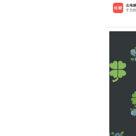
去堆糖
千万同