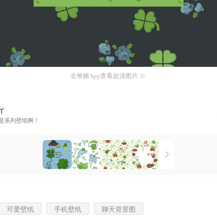
去堆糖App查看超清图片
丫
是系列壁纸啊！
可爱壁纸
手机壁纸
聊天背景图