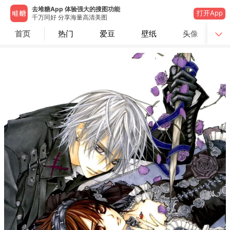
去堆糖App 体验强大的搜图功能
打开App
千万同好 分享海量高清美图
首页
热门
爱豆
壁纸
头像