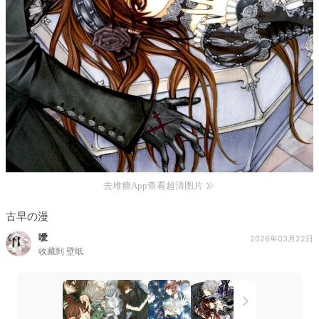
去堆糖App查看超清图片
古早の漫
噯
2026年03月22日
收藏到
壁纸