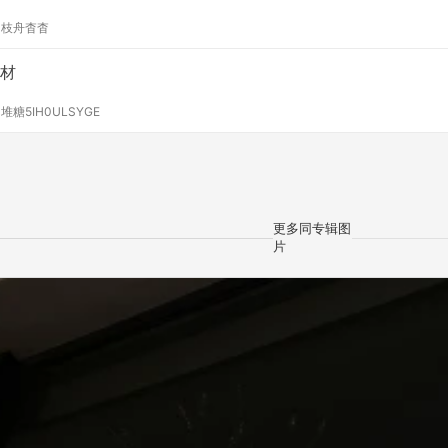
y
枝舟杳杳
材
y
堆糖5IH0ULSYGE
更多同专辑图
片