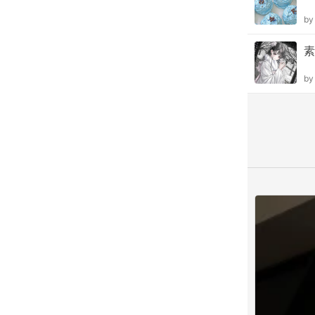
b
素
b