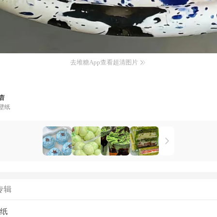
去堆糖App查看超清图片
杳
壁纸
专辑
纸