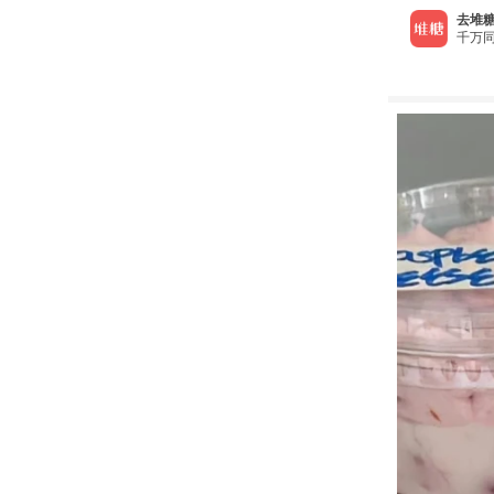
去堆糖
千万同