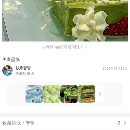
去堆糖App查看超清图片
美食壁纸
枝舟杳杳
2026年01月25日
收藏到
壁纸
收藏到以下专辑
2