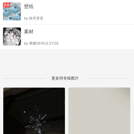
首发
壁纸
by
枝舟杳杳
素材
by
堆糖5IH0ULSYGE
更多同专辑图片