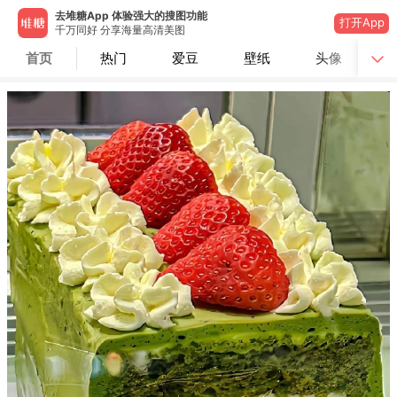
去堆糖App 体验强大的搜图功能
打开App
千万同好 分享海量高清美图
首页
热门
爱豆
壁纸
头像