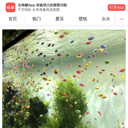
去堆糖App 体验强大的搜图功能
打开App
千万同好 分享海量高清美图
首页
热门
爱豆
壁纸
头像