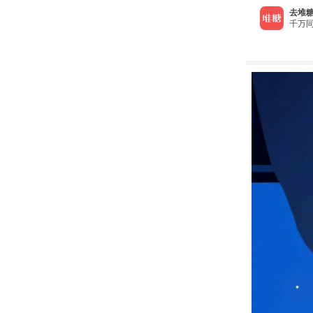
去堆糖
千万同