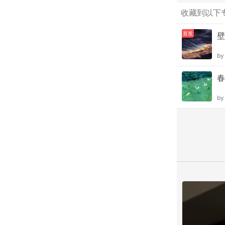
收藏到以下
首发
壁
b
春
b