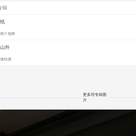
专辑
纸
y
图个鬼啊
山外
y
微枯酒
更多同专辑图
片