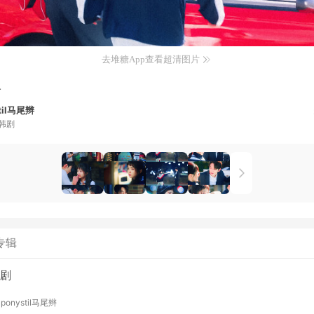
去堆糖App查看超清图片
一
til马尾辫
韩剧
专辑
剧
y
ponystil马尾辫