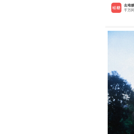
去堆糖
千万同