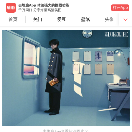
去堆糖App 体验强大的搜图功能
打开App
千万同好 分享海量高清美图
首页
热门
爱豆
壁纸
头像
去堆糖App查看超清图片