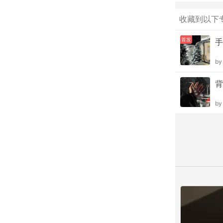
收藏到以下
首发
手
b
背
b