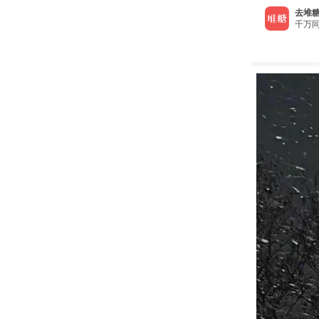
去堆糖
千万同