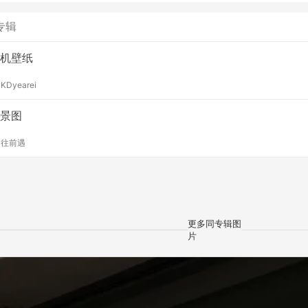
专辑
机壁纸
y
KDyearei
景图
y
往前遇
更多同专辑图
片