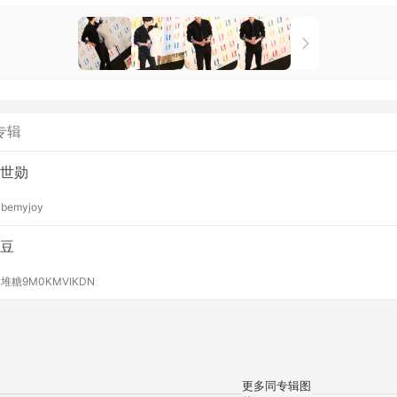
专辑
世勋
y
bemyjoy
豆
y
堆糖9M0KMVIKDN
更多同专辑图