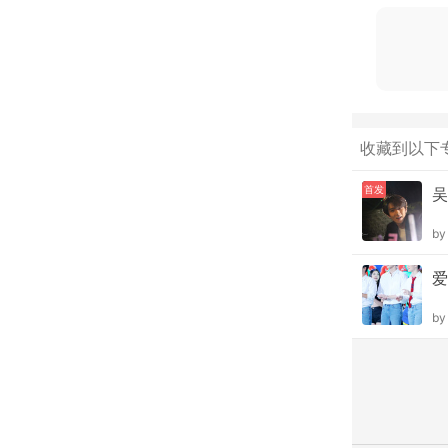
收藏到以下
首发
吴
b
爱
b