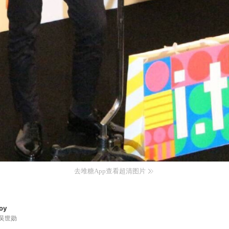
去堆糖App查看超清图片
oy
吴世勋