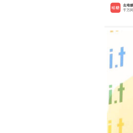
去堆糖
千万同