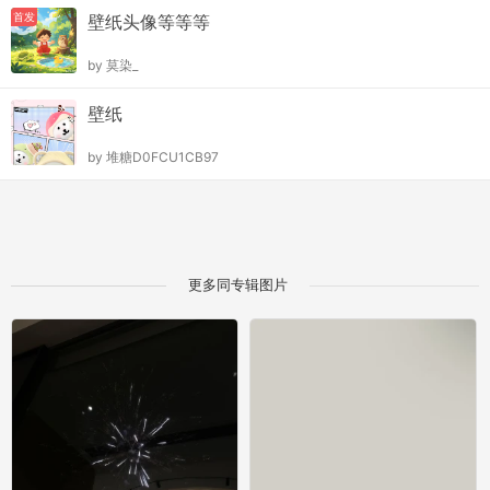
首发
壁纸头像等等等
by
莫染_
壁纸
by
堆糖D0FCU1CB97
更多同专辑图片