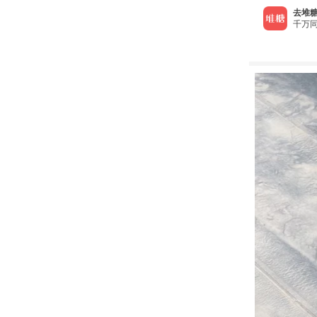
去堆糖
千万同