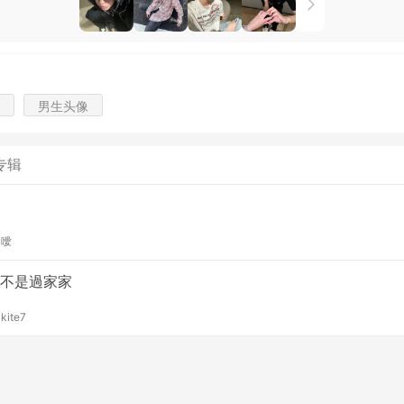
男生头像
专辑
y
噯
不是過家家
y
kite7