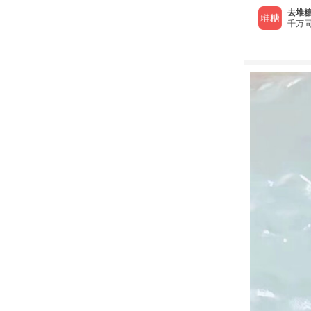
去堆糖
千万同