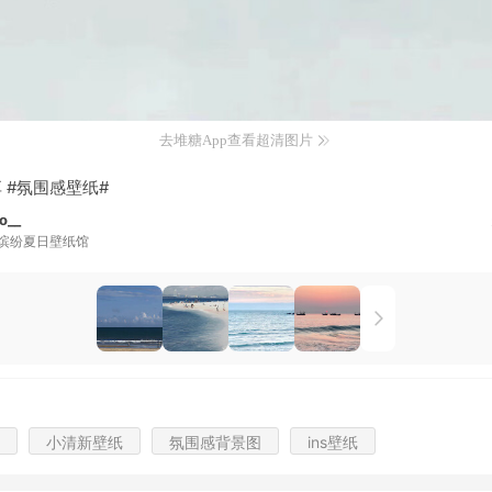
去堆糖App查看超清图片
 #氛围感壁纸#
o__
缤纷夏日壁纸馆
小清新壁纸
氛围感背景图
ins壁纸