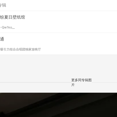
专辑
纷夏日壁纸馆
y
-Qw1ko__
通
y
吸引力组合合唱团独家放映厅
更多同专辑图
片