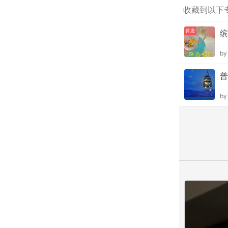
收藏到以下
首发
缤
b
普
b