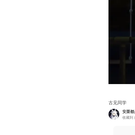
古见同学
安栗都
收藏到