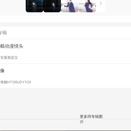
专辑
截动漫情头
y
安栗都是宝
像
y
堆糖HTG6UDY1O0
更多同专辑图
片