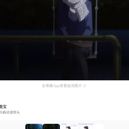
去堆糖App查看超清图片
是宝
自截动漫情头