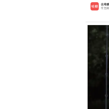
去堆糖
千万同