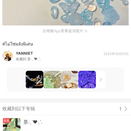
去堆糖App查看超清图片
#ไม่ใช่พลังพิเศษ
YANNIET
2022年10月07日
收藏到
景˗ˏˋ♥︎︎ˎˊ˗
收藏到以下专辑
1
首发
景˗ˏˋ♥︎︎ˎˊ˗