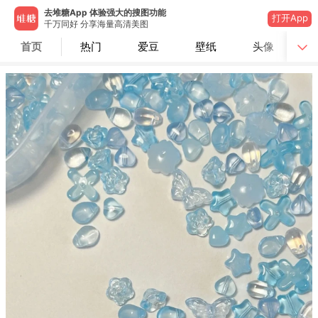
去堆糖App 体验强大的搜图功能
打开App
千万同好 分享海量高清美图
首页
热门
爱豆
壁纸
头像