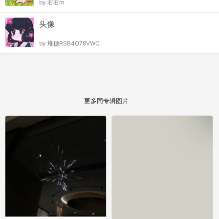
by
右右m
头像
by
堆糖RSB4O78VWC
更多同专辑图片