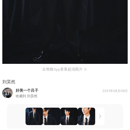
去堆糖App查看超清图片
刘昊然
好美一个吕子
2021年08月09日
收藏到
刘昊然