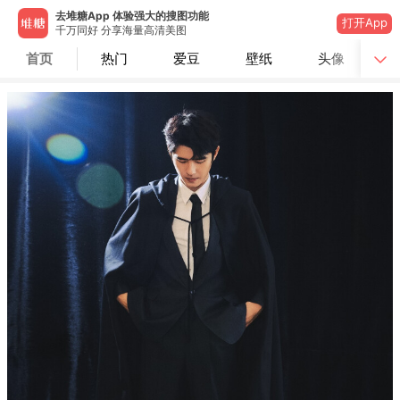
去堆糖App 体验强大的搜图功能
打开App
千万同好 分享海量高清美图
首页
热门
爱豆
壁纸
头像