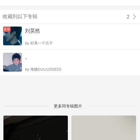
收藏到以下专辑
2
首发
刘昊然
by
好美一个吕子
。
by
堆糖DUIJUS0ES5
更多同专辑图片